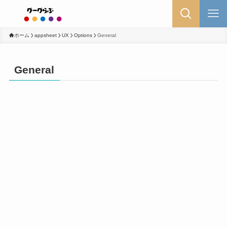
ホーム
appsheet
UX
Options
General
General