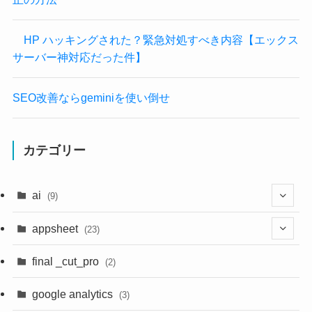
HP ハッキングされた？緊急対処すべき内容【エックス
サーバー神対応だった件】
SEO改善ならgeminiを使い倒せ
カテゴリー
ai
(9)
(4)
appsheet
(23)
(4)
(3)
final _cut_pro
(2)
(1)
(2)
(4)
google analytics
(3)