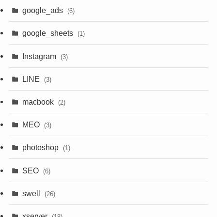
(1)
(4)
(1)
google_ads
(6)
(2)
(1)
(1)
google_sheets
(1)
(1)
(1)
(1)
Instagram
(3)
(3)
(1)
(1)
(1)
LINE
(3)
(3)
(1)
(3)
macbook
(2)
(3)
(1)
MEO
(3)
(3)
(2)
photoshop
(1)
SEO
(6)
swell
(26)
xserver
(18)