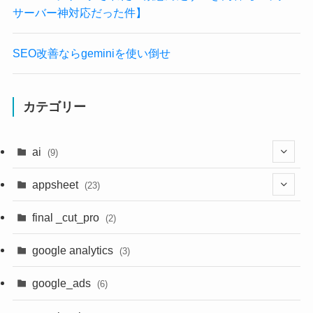
サーバー神対応だった件】
SEO改善ならgeminiを使い倒せ
カテゴリー
ai
(9)
(4)
appsheet
(23)
(4)
(3)
final _cut_pro
(2)
(1)
(2)
(4)
google analytics
(3)
(1)
(4)
(1)
google_ads
(6)
(2)
(1)
(1)