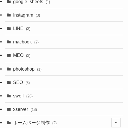
google_sheets
(1)
(1)
(1)
(1)
Instagram
(3)
(3)
(1)
(1)
(1)
LINE
(3)
(3)
(1)
(3)
macbook
(2)
(3)
(1)
MEO
(3)
(3)
(2)
photoshop
(1)
SEO
(6)
swell
(26)
xserver
(18)
ホームページ制作
(2)