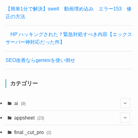
【簡単1分で解決】swell 動画埋め込み エラー153 修
正の方法
HP ハッキングされた？緊急対処すべき内容【エックス
サーバー神対応だった件】
SEO改善ならgeminiを使い倒せ
カテゴリー
ai
(9)
(4)
appsheet
(23)
(4)
(3)
final _cut_pro
(2)