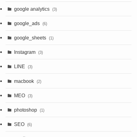
(1)
(2)
(4)
google analytics
(3)
(1)
(4)
(1)
google_ads
(6)
(2)
(1)
(1)
google_sheets
(1)
(1)
(1)
(1)
Instagram
(3)
(3)
(1)
(1)
(1)
LINE
(3)
(3)
(1)
(3)
macbook
(2)
(3)
(1)
MEO
(3)
(3)
(2)
photoshop
(1)
SEO
(6)